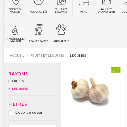
OFFRES DU
FRUITS ET
PAINS ET
MOMENT
NOUVEAUTÉS
LÉGUMES
VRAC
VIENNOISERIE
BOU
HYGIÈNE DE LA
MAISON
BEAUTÉ SANTÉ
ANIMALERIE
Vous êtes ici :
ACCUEIL
FRUITS ET LÉGUMES
LÉGUMES
RAYONS
FRUITS
LÉGUMES
FILTRES
Coup de coeur