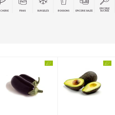
EPICERIE
CHERIE
FRAIS
SURGELÉS
BOISSONS
EPICERIE SALÉE
SUCRÉE