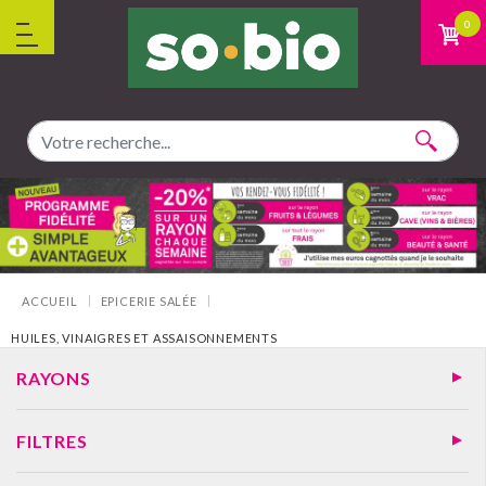
Aller au contenu
0
Vous êtes ici :
ACCUEIL
EPICERIE SALÉE
HUILES, VINAIGRES ET ASSAISONNEMENTS
RAYONS
FILTRES