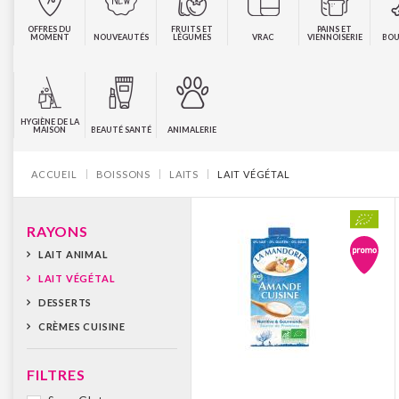
OFFRES DU
FRUITS ET
PAINS ET
MOMENT
NOUVEAUTÉS
LÉGUMES
VRAC
VIENNOISERIE
BOU
HYGIÈNE DE LA
MAISON
BEAUTÉ SANTÉ
ANIMALERIE
Vous êtes ici :
ACCUEIL
BOISSONS
LAITS
LAIT VÉGÉTAL
RAYONS
LAIT ANIMAL
LAIT VÉGÉTAL
DESSERTS
CRÈMES CUISINE
FILTRES