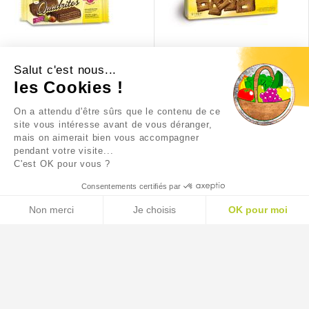
Salut c'est nous...
QUADRITOS SANS GLUTEN
SPECULOOS SANS GLUTEN
les Cookies !
On a attendu d'être sûrs que le contenu de ce
1,90 €
3,60 €
site vous intéresse avant de vous déranger,
mais on aimerait bien vous accompagner
pendant votre visite...
C'est OK pour vous ?
Consentements certifiés par
Non merci
Je choisis
OK pour moi
AXEPTIO CONSENT
Plateforme de Gestion du Consentement : Personnalisez
Notre plateforme vous permet d'adapter et de gérer vos p