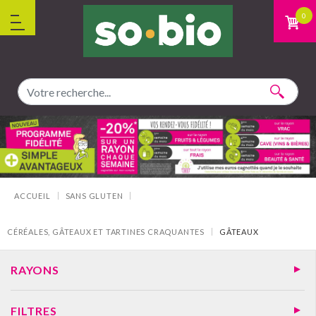
Aller au contenu
0
Vous êtes ici :
ACCUEIL
SANS GLUTEN
CÉRÉALES, GÂTEAUX ET TARTINES CRAQUANTES
GÂTEAUX
RAYONS
FILTRES