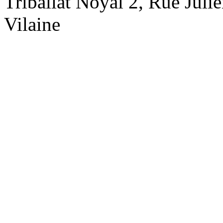
Triballat Noyal 2, Rue Jul
Vilaine